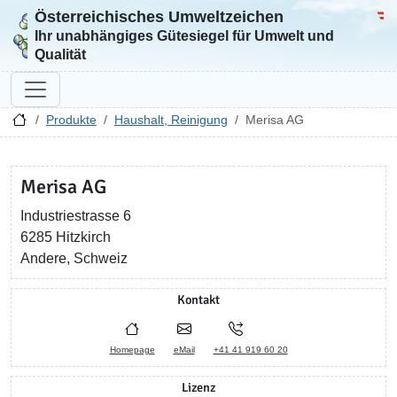
Österreichisches Umweltzeichen
Zur Startseite
Bun
Ihr unabhängiges Gütesiegel für Umwelt und
Qualität
Produkte
Haushalt, Reinigung
Merisa AG
Merisa AG
Industriestrasse 6
6285 Hitzkirch
Andere, Schweiz
Kontakt
Homepage
eMail
+41 41 919 60 20
Lizenz