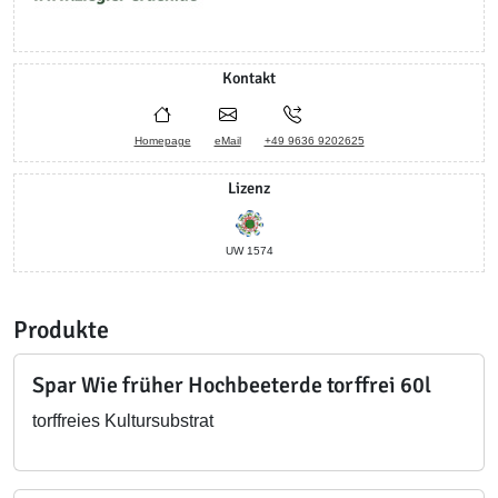
Kontakt
Homepage
eMail
+49 9636 9202625
Lizenz
UW 1574
Produkte
Spar Wie früher Hochbeeterde torffrei 60l
torffreies Kultursubstrat