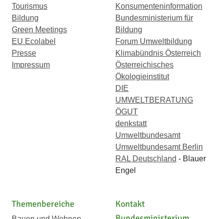
Tourismus
Konsumenteninformation
Bildung
Bundesministerium für
Green Meetings
Bildung
EU Ecolabel
Forum Umweltbildung
Presse
Klimabündnis Österreich
Impressum
Österreichisches
Ökologieinstitut
DIE
UMWELTBERATUNG
ÖGUT
denkstatt
Umweltbundesamt
Umweltbundesamt Berlin
RAL Deutschland
- Blauer
Engel
Themenbereiche
Kontakt
Bundesministerium
Bauen und Wohnen