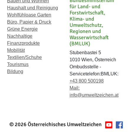
Bundesministerium
Bauen und Wohnen
für Land- und
Haushalt und Reinigung
Forstwirtschaft,
Wohlfühloase Garten
Klima- und
Büro, Papier & Druck
Umweltschutz,
Grüne Energie
Regionen und
Nachhaltige
Wasserwirtschaft
(BMLUK)
Finanzprodukte
Mobilität
Stubenbastei 5
Textilien/Schuhe
1010 Wien, Österreich
Tourismus
Ombudsstelle -
Bildung
Servicetelefon:BMLUK:
+43 800 500198
Mail:
info@umweltzeichen.at
© 2026 Österreichisches Umweltzeichen