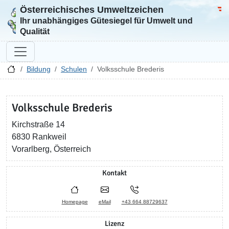
Österreichisches Umweltzeichen
Zur Startseite
Bun
Ihr unabhängiges Gütesiegel für Umwelt und
Qualität
Bildung
Schulen
Volksschule Brederis
Volksschule Brederis
Kirchstraße 14
6830 Rankweil
Vorarlberg, Österreich
Kontakt
Homepage
eMail
+43 664 88729637
Lizenz